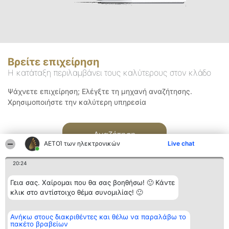
Βρείτε επιχείρηση
Η κατάταξη περιλαμβάνει τους καλύτερους στον κλάδο
Ψάχνετε επιχείρηση; Ελέγξτε τη μηχανή αναζήτησης.
Χρησιμοποιήστε την καλύτερη υπηρεσία
Αναζήτηση
ΑΕΤΟΊ των ηλεκτρονικών
Live chat
20:24
Γεια σας. Χαίρομαι που θα σας βοηθήσω! 🙂 Κάντε
κλικ στο αντίστοιχο θέμα συνομιλίας! 🙂
Διοργανωτής της
Κατάταξη
Επικοινωνία
Ανήκω στους διακριθέντες και θέλω να παραλάβω το
κατάταξης
Διακριθέντες
Επικοινωνία
πακέτο βραβείων
BEAUTIFUL COMPANY
Λίστα όλων