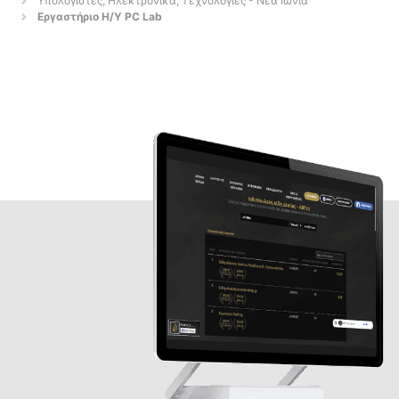
Υπολογιστές, Ηλεκτρονικά, Τεχνολογίες - Νέα Ιωνία
Εργαστήριο Η/Υ PC Lab