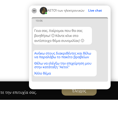
ΑΕΤΟΊ των ηλεκτρονικών
Live chat
10:06
Γεια σας. Χαίρομαι που θα σας
βοηθήσω! 🙂 Κάντε κλικ στο
αντίστοιχο θέμα συνομιλίας! 🙂
Ανήκω στους διακριθέντες και θέλω
να παραλάβω το πακέτο βραβείων
Θέλω να ελέγξω την επιχείρηση μου
στην κατάταξη "Αετοί"
Άλλο θέμα
Έλεγχος
τε την επιτυχία σας.