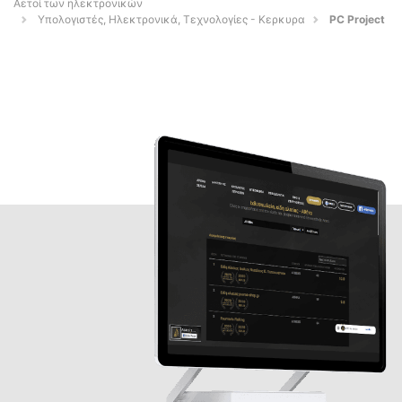
Αετοί των ηλεκτρονικών
Υπολογιστές, Ηλεκτρονικά, Τεχνολογίες - Κερκυρα
PC Project