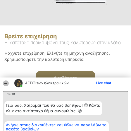
Βρείτε επιχείρηση
Η κατάταξη περιλαμβάνει τους καλύτερους στον κλάδο
Ψάχνετε επιχείρηση; Ελέγξτε τη μηχανή αναζήτησης.
Χρησιμοποιήστε την καλύτερη υπηρεσία
Αναζήτηση
ΑΕΤΟΊ των ηλεκτρονικών
Live chat
14:28
Γεια σας. Χαίρομαι που θα σας βοηθήσω! 🙂 Κάντε
κλικ στο αντίστοιχο θέμα συνομιλίας! 🙂
Διοργανωτής της
Κατάταξη
Επικοινωνία
Ανήκω στους διακριθέντες και θέλω να παραλάβω το
κατάταξης
Διακριθέντες
Επικοινωνία
πακέτο βραβείων
BEAUTIFUL COMPANY
Λίστα όλων