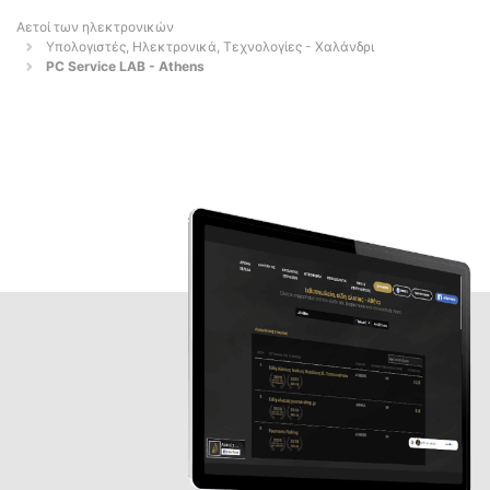
Αετοί των ηλεκτρονικών
Υπολογιστές, Ηλεκτρονικά, Τεχνολογίες - Χαλάνδρι
PC Service LAB - Athens