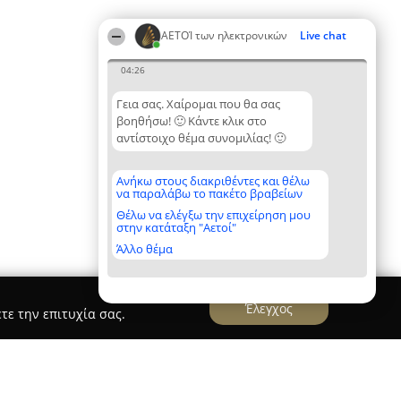
ΑΕΤΟΊ των ηλεκτρονικών
Live chat
04:26
Γεια σας. Χαίρομαι που θα σας
βοηθήσω! 🙂 Κάντε κλικ στο
αντίστοιχο θέμα συνομιλίας! 🙂
Ανήκω στους διακριθέντες και θέλω
να παραλάβω το πακέτο βραβείων
Θέλω να ελέγξω την επιχείρηση μου
στην κατάταξη "Αετοί"
Άλλο θέμα
Έλεγχος
τε την επιτυχία σας.