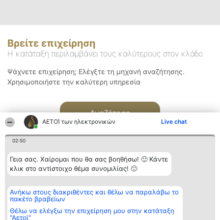
Βρείτε επιχείρηση
Η κατάταξη περιλαμβάνει τους καλύτερους στον κλάδο
Ψάχνετε επιχείρηση; Ελέγξτε τη μηχανή αναζήτησης.
Χρησιμοποιήστε την καλύτερη υπηρεσία
Αναζήτηση
ΑΕΤΟΊ των ηλεκτρονικών
Live chat
02:50
Γεια σας. Χαίρομαι που θα σας βοηθήσω! 🙂 Κάντε
κλικ στο αντίστοιχο θέμα συνομιλίας! 🙂
Διοργανωτής της
Κατάταξη
Επικοινωνία
Ανήκω στους διακριθέντες και θέλω να παραλάβω το
κατάταξης
Διακριθέντες
Επικοινωνία
πακέτο βραβείων
BEAUTIFUL COMPANY
Λίστα όλων
Μονοπρόσωπη ΙΚΕ
των
Θέλω να ελέγξω την επιχείρηση μου στην κατάταξη
ΤΗΛ. ΕΠΙΚΟΙΝΩΝΙΑΣ:
διακριθέντων
"Αετοί"