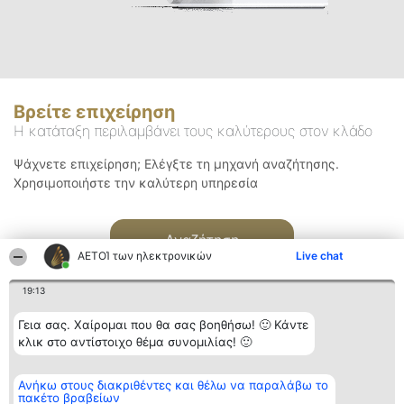
Βρείτε επιχείρηση
Η κατάταξη περιλαμβάνει τους καλύτερους στον κλάδο
Ψάχνετε επιχείρηση; Ελέγξτε τη μηχανή αναζήτησης.
Χρησιμοποιήστε την καλύτερη υπηρεσία
Αναζήτηση
ΑΕΤΟΊ των ηλεκτρονικών
Live chat
19:13
Γεια σας. Χαίρομαι που θα σας βοηθήσω! 🙂 Κάντε
κλικ στο αντίστοιχο θέμα συνομιλίας! 🙂
Διοργανωτής της
Κατάταξη
Επικοινωνία
Ανήκω στους διακριθέντες και θέλω να παραλάβω το
κατάταξης
Διακριθέντες
Επικοινωνία
πακέτο βραβείων
BEAUTIFUL COMPANY
Λίστα όλων