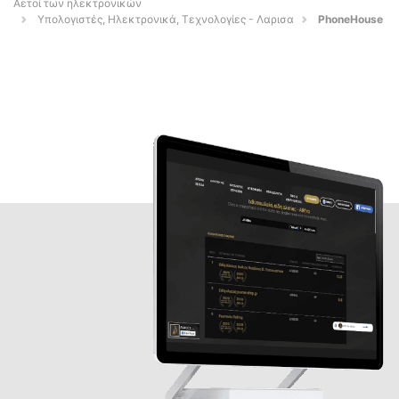
Αετοί των ηλεκτρονικών
Υπολογιστές, Ηλεκτρονικά, Τεχνολογίες - Λαρισα
PhoneHouse