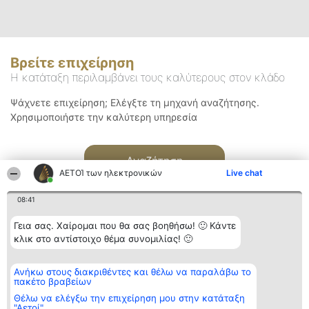
Βρείτε επιχείρηση
Η κατάταξη περιλαμβάνει τους καλύτερους στον κλάδο
Ψάχνετε επιχείρηση; Ελέγξτε τη μηχανή αναζήτησης.
Χρησιμοποιήστε την καλύτερη υπηρεσία
Αναζήτηση
ΑΕΤΟΊ των ηλεκτρονικών
Live chat
08:41
Γεια σας. Χαίρομαι που θα σας βοηθήσω! 🙂 Κάντε
κλικ στο αντίστοιχο θέμα συνομιλίας! 🙂
Διοργανωτής της
Κατάταξη
Επικοινωνία
Ανήκω στους διακριθέντες και θέλω να παραλάβω το
κατάταξης
Διακριθέντες
Επικοινωνία
πακέτο βραβείων
BEAUTIFUL COMPANY
Λίστα όλων
Μονοπρόσωπη ΙΚΕ
των
Θέλω να ελέγξω την επιχείρηση μου στην κατάταξη
ΤΗΛ. ΕΠΙΚΟΙΝΩΝΙΑΣ:
διακριθέντων
"Αετοί"