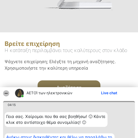
Βρείτε επιχείρηση
Η κατάταξη περιλαμβάνει τους καλύτερους στον κλάδο
Ψάχνετε επιχείρηση; Ελέγξτε τη μηχανή αναζήτησης.
Χρησιμοποιήστε την καλύτερη υπηρεσία
Αναζήτηση
ΑΕΤΟΊ των ηλεκτρονικών
Live chat
04:15
Γεια σας. Χαίρομαι που θα σας βοηθήσω! 🙂 Κάντε
κλικ στο αντίστοιχο θέμα συνομιλίας! 🙂
Διοργανωτής της
Κατάταξη
Επικοινωνία
Ανήκω στους διακριθέντες και θέλω να παραλάβω το
κατάταξης
Διακριθέντες
Επικοινωνία