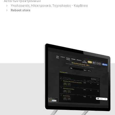
Αετοί των ηλεκτρονικών
Υπολογιστές, Ηλεκτρονικά, Τεχνολογίες - Καρδίτσα
Reboot store