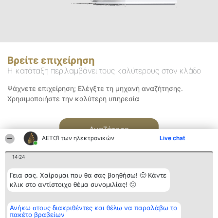
Βρείτε επιχείρηση
Η κατάταξη περιλαμβάνει τους καλύτερους στον κλάδο
Ψάχνετε επιχείρηση; Ελέγξτε τη μηχανή αναζήτησης.
Χρησιμοποιήστε την καλύτερη υπηρεσία
Αναζήτηση
ΑΕΤΟΊ των ηλεκτρονικών
Live chat
14:24
Γεια σας. Χαίρομαι που θα σας βοηθήσω! 🙂 Κάντε
κλικ στο αντίστοιχο θέμα συνομιλίας! 🙂
Διοργανωτής της
Κατάταξη
Επικοινωνία
Ανήκω στους διακριθέντες και θέλω να παραλάβω το
κατάταξης
Διακριθέντες
Επικοινωνία
πακέτο βραβείων
BEAUTIFUL COMPANY
Λίστα όλων