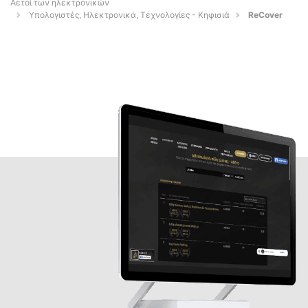
Αετοί των ηλεκτρονικών
Υπολογιστές, Ηλεκτρονικά, Τεχνολογίες - Κηφισιά
ReCover