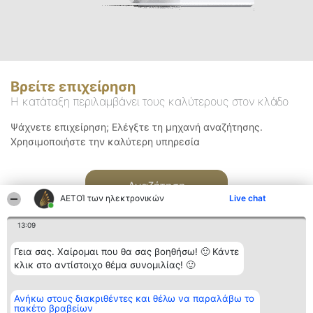
Βρείτε επιχείρηση
Η κατάταξη περιλαμβάνει τους καλύτερους στον κλάδο
Ψάχνετε επιχείρηση; Ελέγξτε τη μηχανή αναζήτησης.
Χρησιμοποιήστε την καλύτερη υπηρεσία
Αναζήτηση
ΑΕΤΟΊ των ηλεκτρονικών
Live chat
13:09
Γεια σας. Χαίρομαι που θα σας βοηθήσω! 🙂 Κάντε
κλικ στο αντίστοιχο θέμα συνομιλίας! 🙂
Διοργανωτής της
Κατάταξη
Επικοινωνία
Ανήκω στους διακριθέντες και θέλω να παραλάβω το
κατάταξης
Διακριθέντες
Επικοινωνία
πακέτο βραβείων
BEAUTIFUL COMPANY
Λίστα όλων