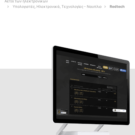
Αετοί των ηλεκτρονικών
Υπολογιστές, Ηλεκτρονικά, Τεχνολογίες - Ναυπλιο
Redtech