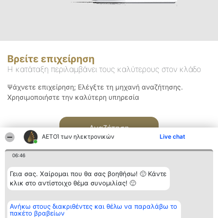
Βρείτε επιχείρηση
Η κατάταξη περιλαμβάνει τους καλύτερους στον κλάδο
Ψάχνετε επιχείρηση; Ελέγξτε τη μηχανή αναζήτησης.
Χρησιμοποιήστε την καλύτερη υπηρεσία
Αναζήτηση
ΑΕΤΟΊ των ηλεκτρονικών
Live chat
06:46
Γεια σας. Χαίρομαι που θα σας βοηθήσω! 🙂 Κάντε
κλικ στο αντίστοιχο θέμα συνομιλίας! 🙂
Διοργανωτής της
Κατάταξη
Επικοινωνία
Ανήκω στους διακριθέντες και θέλω να παραλάβω το
κατάταξης
Διακριθέντες
Επικοινωνία
πακέτο βραβείων
BEAUTIFUL COMPANY
Λίστα όλων