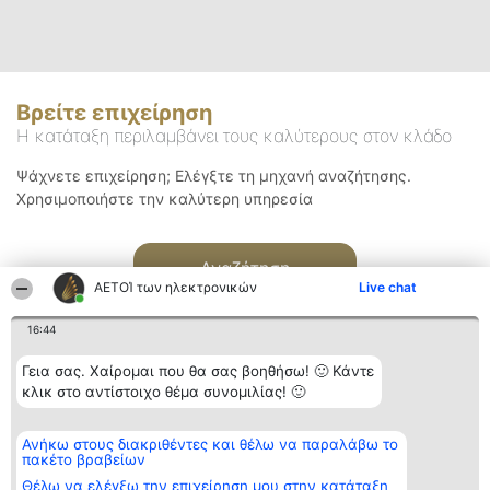
Βρείτε επιχείρηση
Η κατάταξη περιλαμβάνει τους καλύτερους στον κλάδο
Ψάχνετε επιχείρηση; Ελέγξτε τη μηχανή αναζήτησης.
Χρησιμοποιήστε την καλύτερη υπηρεσία
Αναζήτηση
ΑΕΤΟΊ των ηλεκτρονικών
Live chat
16:44
Γεια σας. Χαίρομαι που θα σας βοηθήσω! 🙂 Κάντε
κλικ στο αντίστοιχο θέμα συνομιλίας! 🙂
Διοργανωτής της
Κατάταξη
Επικοινωνία
Ανήκω στους διακριθέντες και θέλω να παραλάβω το
κατάταξης
Διακριθέντες
Επικοινωνία
πακέτο βραβείων
BEAUTIFUL COMPANY
Λίστα όλων
Μονοπρόσωπη ΙΚΕ
των
Θέλω να ελέγξω την επιχείρηση μου στην κατάταξη