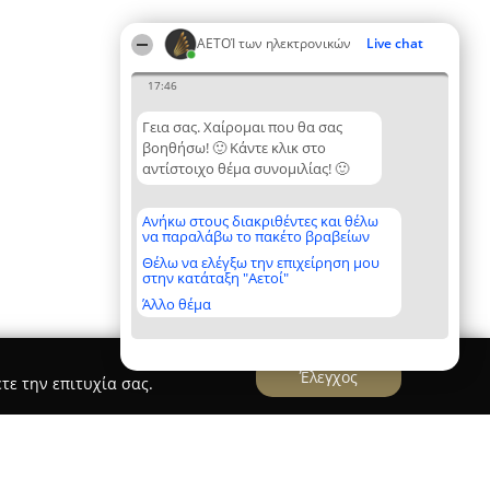
ΑΕΤΟΊ των ηλεκτρονικών
Live chat
17:46
Γεια σας. Χαίρομαι που θα σας
βοηθήσω! 🙂 Κάντε κλικ στο
αντίστοιχο θέμα συνομιλίας! 🙂
Ανήκω στους διακριθέντες και θέλω
να παραλάβω το πακέτο βραβείων
Θέλω να ελέγξω την επιχείρηση μου
στην κατάταξη "Αετοί"
Άλλο θέμα
Έλεγχος
τε την επιτυχία σας.