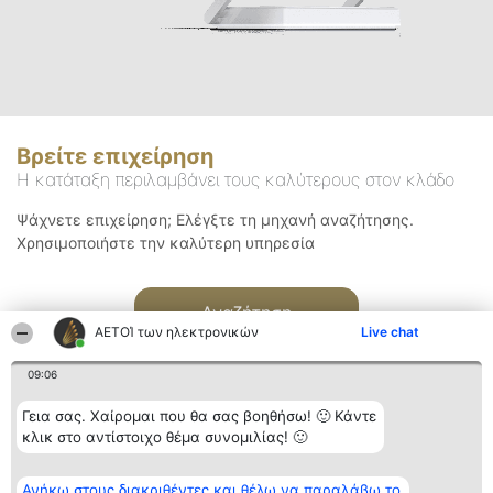
Βρείτε επιχείρηση
Η κατάταξη περιλαμβάνει τους καλύτερους στον κλάδο
Ψάχνετε επιχείρηση; Ελέγξτε τη μηχανή αναζήτησης.
Χρησιμοποιήστε την καλύτερη υπηρεσία
Αναζήτηση
ΑΕΤΟΊ των ηλεκτρονικών
Live chat
09:06
Γεια σας. Χαίρομαι που θα σας βοηθήσω! 🙂 Κάντε
κλικ στο αντίστοιχο θέμα συνομιλίας! 🙂
Διοργανωτής της
Κατάταξη
Επικοινωνία
Ανήκω στους διακριθέντες και θέλω να παραλάβω το
κατάταξης
Διακριθέντες
Επικοινωνία