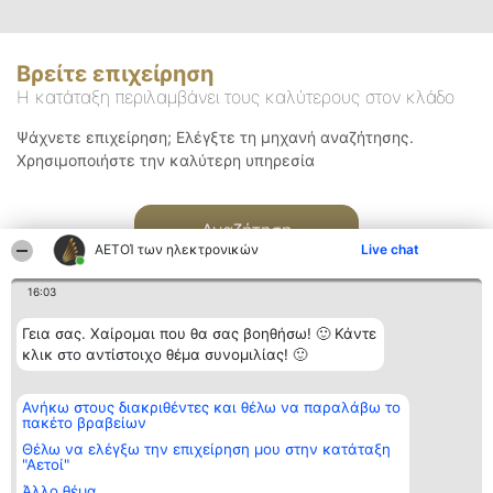
Βρείτε επιχείρηση
Η κατάταξη περιλαμβάνει τους καλύτερους στον κλάδο
Ψάχνετε επιχείρηση; Ελέγξτε τη μηχανή αναζήτησης.
Χρησιμοποιήστε την καλύτερη υπηρεσία
Αναζήτηση
ΑΕΤΟΊ των ηλεκτρονικών
Live chat
16:03
Γεια σας. Χαίρομαι που θα σας βοηθήσω! 🙂 Κάντε
κλικ στο αντίστοιχο θέμα συνομιλίας! 🙂
Διοργανωτής της
Κατάταξη
Επικοινωνία
Ανήκω στους διακριθέντες και θέλω να παραλάβω το
κατάταξης
Διακριθέντες
Επικοινωνία
πακέτο βραβείων
BEAUTIFUL COMPANY
Λίστα όλων
Μονοπρόσωπη ΙΚΕ
των
Θέλω να ελέγξω την επιχείρηση μου στην κατάταξη
ΤΗΛ. ΕΠΙΚΟΙΝΩΝΙΑΣ:
διακριθέντων
"Αετοί"
2104128019
Μεθοδολογία
Άλλο θέμα
email:
Όροι &