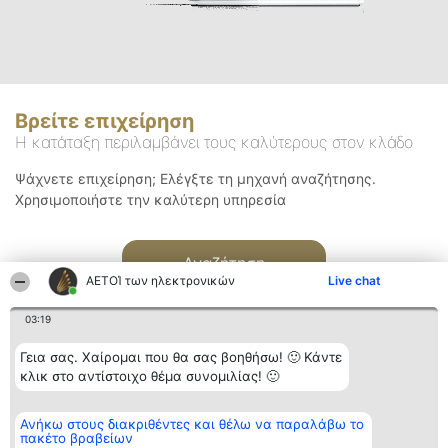
Βρείτε επιχείρηση
Η κατάταξη περιλαμβάνει τους καλύτερους στον κλάδο
Ψάχνετε επιχείρηση; Ελέγξτε τη μηχανή αναζήτησης.
Χρησιμοποιήστε την καλύτερη υπηρεσία
Αναζήτηση
ΑΕΤΟΊ των ηλεκτρονικών
Live chat
03:19
Γεια σας. Χαίρομαι που θα σας βοηθήσω! 🙂 Κάντε
κλικ στο αντίστοιχο θέμα συνομιλίας! 🙂
Διοργανωτής της
Κατάταξη
Επικοινωνία
Ανήκω στους διακριθέντες και θέλω να παραλάβω το
κατάταξης
Διακριθέντες
Επικοινωνία
πακέτο βραβείων
BEAUTIFUL COMPANY
Λίστα όλων