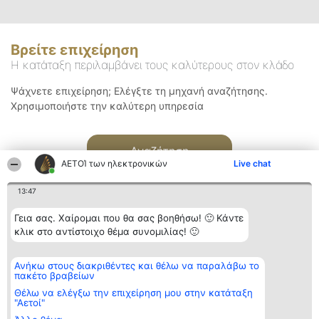
Βρείτε επιχείρηση
Η κατάταξη περιλαμβάνει τους καλύτερους στον κλάδο
Ψάχνετε επιχείρηση; Ελέγξτε τη μηχανή αναζήτησης.
Χρησιμοποιήστε την καλύτερη υπηρεσία
Αναζήτηση
ΑΕΤΟΊ των ηλεκτρονικών
Live chat
13:47
Γεια σας. Χαίρομαι που θα σας βοηθήσω! 🙂 Κάντε
κλικ στο αντίστοιχο θέμα συνομιλίας! 🙂
Διοργανωτής της
Κατάταξη
Επικοινωνία
Ανήκω στους διακριθέντες και θέλω να παραλάβω το
κατάταξης
Διακριθέντες
Επικοινωνία
πακέτο βραβείων
BEAUTIFUL COMPANY
Λίστα όλων
Μονοπρόσωπη ΙΚΕ
των
Θέλω να ελέγξω την επιχείρηση μου στην κατάταξη
ΤΗΛ. ΕΠΙΚΟΙΝΩΝΙΑΣ:
διακριθέντων
"Αετοί"
2104128019
Μεθοδολογία
email: