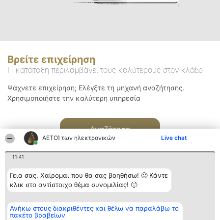
Βρείτε επιχείρηση
Η κατάταξη περιλαμβάνει τους καλύτερους στον κλάδο
Ψάχνετε επιχείρηση; Ελέγξτε τη μηχανή αναζήτησης.
Χρησιμοποιήστε την καλύτερη υπηρεσία
Αναζήτηση
ΑΕΤΟΊ των ηλεκτρονικών
Live chat
11:41
Γεια σας. Χαίρομαι που θα σας βοηθήσω! 🙂 Κάντε
κλικ στο αντίστοιχο θέμα συνομιλίας! 🙂
Διοργανωτής της
Κατάταξη
Επικοινωνία
Ανήκω στους διακριθέντες και θέλω να παραλάβω το
κατάταξης
Διακριθέντες
Επικοινωνία
πακέτο βραβείων
BEAUTIFUL COMPANY
Λίστα όλων