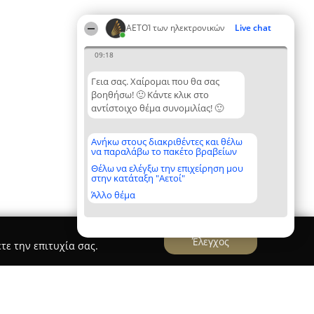
ΑΕΤΟΊ των ηλεκτρονικών
Live chat
09:18
Γεια σας. Χαίρομαι που θα σας
βοηθήσω! 🙂 Κάντε κλικ στο
αντίστοιχο θέμα συνομιλίας! 🙂
Ανήκω στους διακριθέντες και θέλω
να παραλάβω το πακέτο βραβείων
Θέλω να ελέγξω την επιχείρηση μου
στην κατάταξη "Αετοί"
Άλλο θέμα
Έλεγχος
τε την επιτυχία σας.