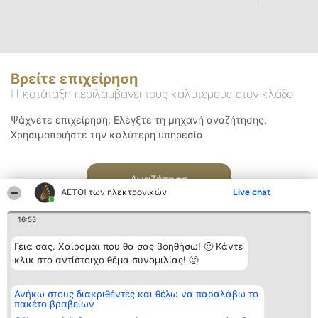
Βρείτε επιχείρηση
Η κατάταξη περιλαμβάνει τους καλύτερους στον κλάδο
Ψάχνετε επιχείρηση; Ελέγξτε τη μηχανή αναζήτησης.
Χρησιμοποιήστε την καλύτερη υπηρεσία
Αναζήτηση
ΑΕΤΟΊ των ηλεκτρονικών
Live chat
16:55
Γεια σας. Χαίρομαι που θα σας βοηθήσω! 🙂 Κάντε
κλικ στο αντίστοιχο θέμα συνομιλίας! 🙂
Διοργανωτής της
Κατάταξη
Επικοινωνία
Ανήκω στους διακριθέντες και θέλω να παραλάβω το
κατάταξης
Διακριθέντες
Επικοινωνία
πακέτο βραβείων
BEAUTIFUL COMPANY
Λίστα όλων
Μονοπρόσωπη ΙΚΕ
των