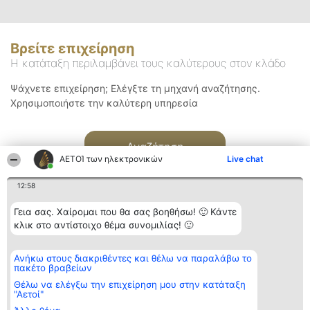
Βρείτε επιχείρηση
Η κατάταξη περιλαμβάνει τους καλύτερους στον κλάδο
Ψάχνετε επιχείρηση; Ελέγξτε τη μηχανή αναζήτησης.
Χρησιμοποιήστε την καλύτερη υπηρεσία
Αναζήτηση
ΑΕΤΟΊ των ηλεκτρονικών
Live chat
12:58
Γεια σας. Χαίρομαι που θα σας βοηθήσω! 🙂 Κάντε
κλικ στο αντίστοιχο θέμα συνομιλίας! 🙂
Διοργανωτής της
Κατάταξη
Επικοινωνία
Ανήκω στους διακριθέντες και θέλω να παραλάβω το
κατάταξης
Διακριθέντες
Επικοινωνία
πακέτο βραβείων
BEAUTIFUL COMPANY
Λίστα όλων
Μονοπρόσωπη ΙΚΕ
των
Θέλω να ελέγξω την επιχείρηση μου στην κατάταξη
ΤΗΛ. ΕΠΙΚΟΙΝΩΝΙΑΣ:
διακριθέντων
"Αετοί"
2104128019
Μεθοδολογία
email: