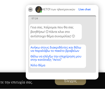
ΑΕΤΟΊ των ηλεκτρονικών
Live chat
07:24
Γεια σας. Χαίρομαι που θα σας
βοηθήσω! 🙂 Κάντε κλικ στο
αντίστοιχο θέμα συνομιλίας! 🙂
Ανήκω στους διακριθέντες και θέλω
να παραλάβω το πακέτο βραβείων
Θέλω να ελέγξω την επιχείρηση μου
στην κατάταξη "Αετοί"
Άλλο θέμα
Έλεγχος
τε την επιτυχία σας.