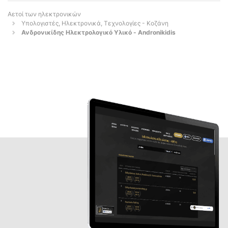
Αετοί των ηλεκτρονικών
Υπολογιστές, Ηλεκτρονικά, Τεχνολογίες - Κοζάνη
Ανδρονικίδης Ηλεκτρολογικό Υλικό - Andronikidis