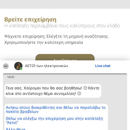
Βρείτε επιχείρηση
Η κατάταξη περιλαμβάνει τους καλύτερους στον κλάδο
Ψάχνετε επιχείρηση; Ελέγξτε τη μηχανή αναζήτησης.
Χρησιμοποιήστε την καλύτερη υπηρεσία
Αναζήτηση
ΑΕΤΟΊ των ηλεκτρονικών
Live chat
14:51
Γεια σας. Χαίρομαι που θα σας βοηθήσω! 🙂 Κάντε
κλικ στο αντίστοιχο θέμα συνομιλίας! 🙂
Διοργανωτής της
Κατάταξη
Επικοινωνία
Ανήκω στους διακριθέντες και θέλω να παραλάβω το
κατάταξης
Διακριθέντες
Επικοινωνία
πακέτο βραβείων
BEAUTIFUL COMPANY
Λίστα όλων
Μονοπρόσωπη ΙΚΕ
των
Θέλω να ελέγξω την επιχείρηση μου στην κατάταξη
ΤΗΛ. ΕΠΙΚΟΙΝΩΝΙΑΣ:
διακριθέντων
"Αετοί"
2104128019
Μεθοδολογία
Άλλο θέμα
email:
Όροι &