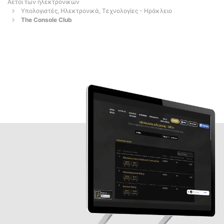
Αετοί των ηλεκτρονικών
Υπολογιστές, Ηλεκτρονικά, Τεχνολογίες - Ηράκλειο
The Console Club