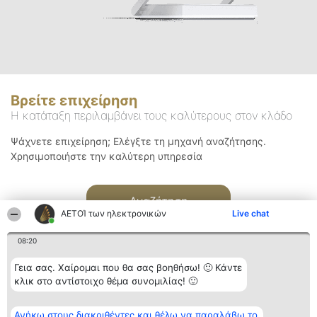
Βρείτε επιχείρηση
Η κατάταξη περιλαμβάνει τους καλύτερους στον κλάδο
Ψάχνετε επιχείρηση; Ελέγξτε τη μηχανή αναζήτησης.
Χρησιμοποιήστε την καλύτερη υπηρεσία
Αναζήτηση
ΑΕΤΟΊ των ηλεκτρονικών
Live chat
08:20
Γεια σας. Χαίρομαι που θα σας βοηθήσω! 🙂 Κάντε
κλικ στο αντίστοιχο θέμα συνομιλίας! 🙂
Διοργανωτής της
Κατάταξη
Επικοινωνία
Ανήκω στους διακριθέντες και θέλω να παραλάβω το
κατάταξης
Διακριθέντες
Επικοινωνία