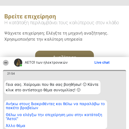
Βρείτε επιχείρηση
Η κατάταξη περιλαμβάνει τους καλύτερους στον κλάδο
Ψάχνετε επιχείρηση; Ελέγξτε τη μηχανή αναζήτησης.
Χρησιμοποιήστε την καλύτερη υπηρεσία
Αναζήτηση
ΑΕΤΟΊ των ηλεκτρονικών
Live chat
21:54
Γεια σας. Χαίρομαι που θα σας βοηθήσω! 🙂 Κάντε
κλικ στο αντίστοιχο θέμα συνομιλίας! 🙂
Διοργανωτής της
Κατάταξη
Επικοινωνία
Ανήκω στους διακριθέντες και θέλω να παραλάβω το
κατάταξης
Διακριθέντες
Επικοινωνία
πακέτο βραβείων
BEAUTIFUL COMPANY
Λίστα όλων
Μονοπρόσωπη ΙΚΕ
των
Θέλω να ελέγξω την επιχείρηση μου στην κατάταξη
ΤΗΛ. ΕΠΙΚΟΙΝΩΝΙΑΣ:
διακριθέντων
"Αετοί"
2104128019
Μεθοδολογία
Άλλο θέμα
email:
Όροι &