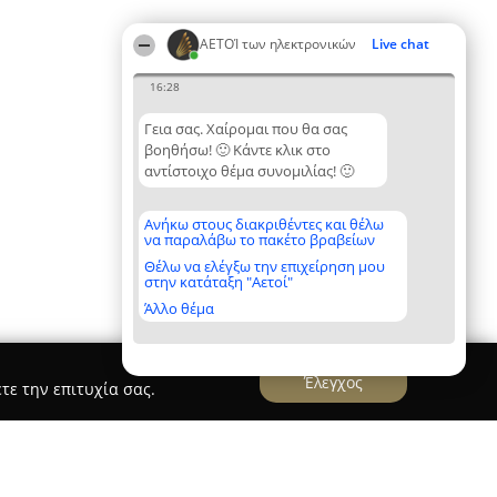
ΑΕΤΟΊ των ηλεκτρονικών
Live chat
16:28
Γεια σας. Χαίρομαι που θα σας
βοηθήσω! 🙂 Κάντε κλικ στο
αντίστοιχο θέμα συνομιλίας! 🙂
Ανήκω στους διακριθέντες και θέλω
να παραλάβω το πακέτο βραβείων
Θέλω να ελέγξω την επιχείρηση μου
στην κατάταξη "Αετοί"
Άλλο θέμα
Έλεγχος
τε την επιτυχία σας.