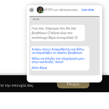
ΑΕΤΟΊ των ηλεκτρονικών
Live chat
04:44
Γεια σας. Χαίρομαι που θα σας
βοηθήσω! 🙂 Κάντε κλικ στο
αντίστοιχο θέμα συνομιλίας! 🙂
Ανήκω στους διακριθέντες και θέλω
να παραλάβω το πακέτο βραβείων
Θέλω να ελέγξω την επιχείρηση μου
στην κατάταξη "Αετοί"
Άλλο θέμα
Έλεγχος
τε την επιτυχία σας.