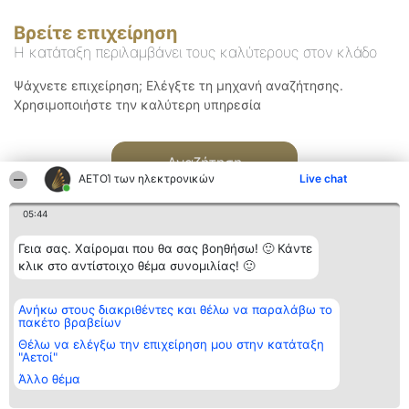
Βρείτε επιχείρηση
Η κατάταξη περιλαμβάνει τους καλύτερους στον κλάδο
Ψάχνετε επιχείρηση; Ελέγξτε τη μηχανή αναζήτησης.
Χρησιμοποιήστε την καλύτερη υπηρεσία
Αναζήτηση
ΑΕΤΟΊ των ηλεκτρονικών
Live chat
05:44
Γεια σας. Χαίρομαι που θα σας βοηθήσω! 🙂 Κάντε
κλικ στο αντίστοιχο θέμα συνομιλίας! 🙂
Διοργανωτής της
Κατάταξη
Επικοινωνία
Ανήκω στους διακριθέντες και θέλω να παραλάβω το
κατάταξης
Διακριθέντες
Επικοινωνία
πακέτο βραβείων
BEAUTIFUL COMPANY
Λίστα όλων
Μονοπρόσωπη ΙΚΕ
των
Θέλω να ελέγξω την επιχείρηση μου στην κατάταξη
ΤΗΛ. ΕΠΙΚΟΙΝΩΝΙΑΣ:
διακριθέντων
"Αετοί"
2104128019
Μεθοδολογία
Άλλο θέμα
email:
Όροι &
aetoi@beautifulcompany.co
προϋποθέσεις
ΠΟΛΙΤΙΚΗ