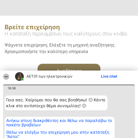
Βρείτε επιχείρηση
Η κατάταξη περιλαμβάνει τους καλύτερους στον κλάδο
Ψάχνετε επιχείρηση; Ελέγξτε τη μηχανή αναζήτησης.
Χρησιμοποιήστε την καλύτερη υπηρεσία
Αναζήτηση
ΑΕΤΟΊ των ηλεκτρονικών
Live chat
18:38
Γεια σας. Χαίρομαι που θα σας βοηθήσω! 🙂 Κάντε
κλικ στο αντίστοιχο θέμα συνομιλίας! 🙂
Διοργανωτής της
Κατάταξη
Επικοινωνία
Ανήκω στους διακριθέντες και θέλω να παραλάβω το
κατάταξης
Διακριθέντες
Επικοινωνία
πακέτο βραβείων
BEAUTIFUL COMPANY
Λίστα όλων
Μονοπρόσωπη ΙΚΕ
των
Θέλω να ελέγξω την επιχείρηση μου στην κατάταξη
ΤΗΛ. ΕΠΙΚΟΙΝΩΝΙΑΣ:
διακριθέντων
"Αετοί"