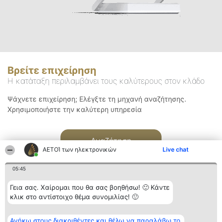
Βρείτε επιχείρηση
Η κατάταξη περιλαμβάνει τους καλύτερους στον κλάδο
Ψάχνετε επιχείρηση; Ελέγξτε τη μηχανή αναζήτησης.
Χρησιμοποιήστε την καλύτερη υπηρεσία
Αναζήτηση
ΑΕΤΟΊ των ηλεκτρονικών
Live chat
05:45
Γεια σας. Χαίρομαι που θα σας βοηθήσω! 🙂 Κάντε
κλικ στο αντίστοιχο θέμα συνομιλίας! 🙂
Διοργανωτής της
Κατάταξη
Επικοινωνία
Ανήκω στους διακριθέντες και θέλω να παραλάβω το
κατάταξης
Διακριθέντες
Επικοινωνία