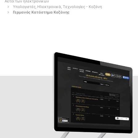
Αετοί των ηλεκτρονικών
Υπολογιστές, Ηλεκτρονικά, Τεχνολογίες - Κοζάνη
Γερμανός Κατάστημα Κοζάνης