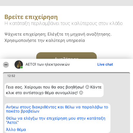
Βρείτε επιχείρηση
Η κατάταξη περιλαμβάνει τους καλύτερους στον κλάδο
Ψάχνετε επιχείρηση; Ελέγξτε τη μηχανή αναζήτησης.
Χρησιμοποιήστε την καλύτερη υπηρεσία
Αναζήτηση
ΑΕΤΟΊ των ηλεκτρονικών
Live chat
12:52
Γεια σας. Χαίρομαι που θα σας βοηθήσω! 🙂 Κάντε
κλικ στο αντίστοιχο θέμα συνομιλίας! 🙂
Διοργανωτής της
Κατάταξη
Επικοινωνία
Ανήκω στους διακριθέντες και θέλω να παραλάβω το
κατάταξης
Διακριθέντες
Επικοινωνία
πακέτο βραβείων
BEAUTIFUL COMPANY
Λίστα όλων
Μονοπρόσωπη ΙΚΕ
των
Θέλω να ελέγξω την επιχείρηση μου στην κατάταξη
ΤΗΛ. ΕΠΙΚΟΙΝΩΝΙΑΣ:
διακριθέντων
"Αετοί"
2104128019
Μεθοδολογία
Άλλο θέμα
email:
Όροι &