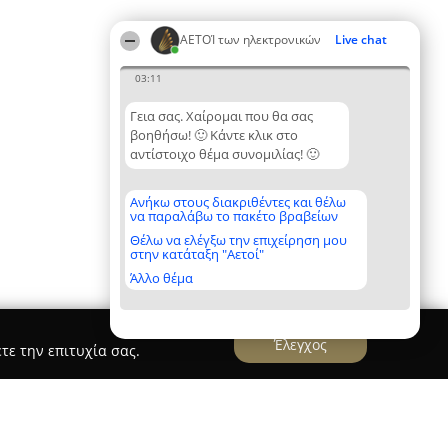
ΑΕΤΟΊ των ηλεκτρονικών
Live chat
03:11
Γεια σας. Χαίρομαι που θα σας
βοηθήσω! 🙂 Κάντε κλικ στο
αντίστοιχο θέμα συνομιλίας! 🙂
Ανήκω στους διακριθέντες και θέλω
να παραλάβω το πακέτο βραβείων
Θέλω να ελέγξω την επιχείρηση μου
στην κατάταξη "Αετοί"
Άλλο θέμα
Έλεγχος
τε την επιτυχία σας.