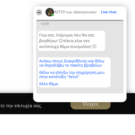
ΑΕΤΟΊ των ηλεκτρονικών
Live chat
12:59
Γεια σας. Χαίρομαι που θα σας
βοηθήσω! 🙂 Κάντε κλικ στο
αντίστοιχο θέμα συνομιλίας! 🙂
Ανήκω στους διακριθέντες και θέλω
να παραλάβω το πακέτο βραβείων
Θέλω να ελέγξω την επιχείρηση μου
στην κατάταξη "Αετοί"
Άλλο θέμα
Έλεγχος
τε την επιτυχία σας.