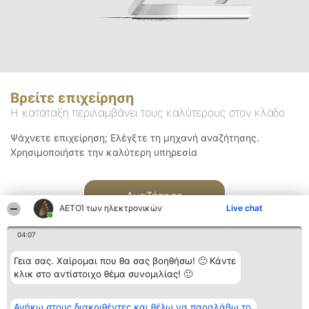
Βρείτε επιχείρηση
Η κατάταξη περιλαμβάνει τους καλύτερους στον κλάδο
Ψάχνετε επιχείρηση; Ελέγξτε τη μηχανή αναζήτησης.
Χρησιμοποιήστε την καλύτερη υπηρεσία
Αναζήτηση
ΑΕΤΟΊ των ηλεκτρονικών
Live chat
04:07
Γεια σας. Χαίρομαι που θα σας βοηθήσω! 🙂 Κάντε
κλικ στο αντίστοιχο θέμα συνομιλίας! 🙂
Διοργανωτής της
Κατάταξη
Επικοινωνία
Ανήκω στους διακριθέντες και θέλω να παραλάβω το
κατάταξης
Διακριθέντες
Επικοινωνία