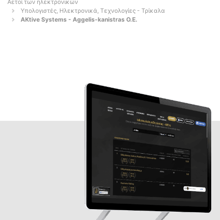
Αετοί των ηλεκτρονικών
Υπολογιστές, Ηλεκτρονικά, Τεχνολογίες - Τρίκαλα
AKtive Systems - Aggelis-kanistras O.E.