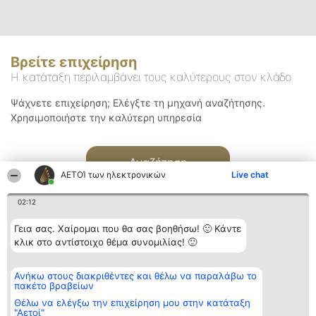
Βρείτε επιχείρηση
Η κατάταξη περιλαμβάνει τους καλύτερους στον κλάδο
Ψάχνετε επιχείρηση; Ελέγξτε τη μηχανή αναζήτησης.
Χρησιμοποιήστε την καλύτερη υπηρεσία
Αναζήτηση
ΑΕΤΟΊ των ηλεκτρονικών
Live chat
02:12
Γεια σας. Χαίρομαι που θα σας βοηθήσω! 🙂 Κάντε
κλικ στο αντίστοιχο θέμα συνομιλίας! 🙂
Διοργανωτής της
Κατάταξη
Επικοινωνία
Ανήκω στους διακριθέντες και θέλω να παραλάβω το
κατάταξης
Διακριθέντες
Επικοινωνία
πακέτο βραβείων
BEAUTIFUL COMPANY
Λίστα όλων
Μονοπρόσωπη ΙΚΕ
των
Θέλω να ελέγξω την επιχείρηση μου στην κατάταξη
ΤΗΛ. ΕΠΙΚΟΙΝΩΝΙΑΣ:
διακριθέντων
"Αετοί"