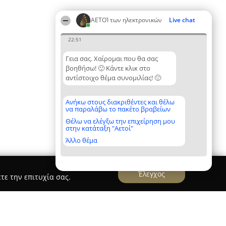
ΑΕΤΟΊ των ηλεκτρονικών
Live chat
22:51
Γεια σας. Χαίρομαι που θα σας
βοηθήσω! 🙂 Κάντε κλικ στο
αντίστοιχο θέμα συνομιλίας! 🙂
Ανήκω στους διακριθέντες και θέλω
να παραλάβω το πακέτο βραβείων
Θέλω να ελέγξω την επιχείρηση μου
στην κατάταξη "Αετοί"
Άλλο θέμα
Έλεγχος
τε την επιτυχία σας.