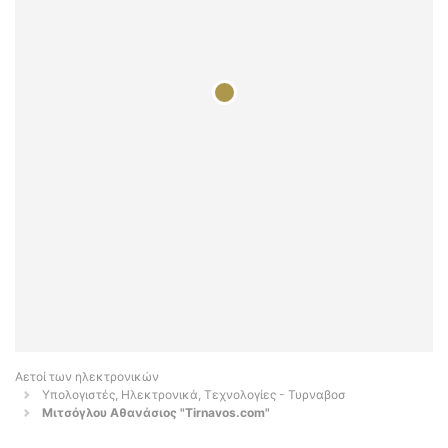
Αετοί των ηλεκτρονικών
Υπολογιστές, Ηλεκτρονικά, Τεχνολογίες - Τυρναβοσ
Μιτσόγλου Αθανάσιος "Tirnavos.com"