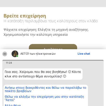
Βρείτε επιχείρηση
Η κατάταξη περιλαμβάνει τους καλύτερους στον κλάδο
Ψάχνετε επιχείρηση; Ελέγξτε τη μηχανή αναζήτησης.
Χρησιμοποιήστε την καλύτερη υπηρεσία
Αναζήτηση
ΑΕΤΟΊ των ηλεκτρονικών
Live chat
11:24
Γεια σας. Χαίρομαι που θα σας βοηθήσω! 🙂 Κάντε
κλικ στο αντίστοιχο θέμα συνομιλίας! 🙂
Διοργανωτής της
Κατάταξη
Επικοινωνία
Ανήκω στους διακριθέντες και θέλω να παραλάβω το
κατάταξης
Διακριθέντες
Επικοινωνία
πακέτο βραβείων
BEAUTIFUL COMPANY
Λίστα όλων
Μονοπρόσωπη ΙΚΕ
των
Θέλω να ελέγξω την επιχείρηση μου στην κατάταξη
ΤΗΛ. ΕΠΙΚΟΙΝΩΝΙΑΣ:
διακριθέντων
"Αετοί"
2104128019
Μεθοδολογία
Άλλο θέμα
email:
Όροι &