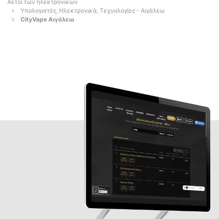
Αετοί των ηλεκτρονικών
Υπολογιστές, Ηλεκτρονικά, Τεχνολογίες - Αιγάλεω
CityVape Αιγάλεω