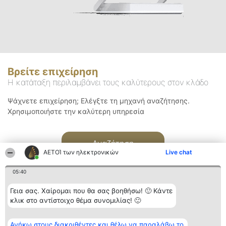
Βρείτε επιχείρηση
Η κατάταξη περιλαμβάνει τους καλύτερους στον κλάδο
Ψάχνετε επιχείρηση; Ελέγξτε τη μηχανή αναζήτησης.
Χρησιμοποιήστε την καλύτερη υπηρεσία
Αναζήτηση
ΑΕΤΟΊ των ηλεκτρονικών
Live chat
05:40
Γεια σας. Χαίρομαι που θα σας βοηθήσω! 🙂 Κάντε
κλικ στο αντίστοιχο θέμα συνομιλίας! 🙂
Διοργανωτής της
Κατάταξη
Επικοινωνία
Ανήκω στους διακριθέντες και θέλω να παραλάβω το
κατάταξης
Διακριθέντες
Επικοινωνία