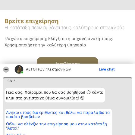
Βρείτε επιχείρηση
Η κατάταξη περιλαμβάνει τους καλύτερους στον κλάδο
Ψάχνετε επιχείρηση; Ελέγξτε τη μηχανή αναζήτησης.
Χρησιμοποιήστε την καλύτερη υπηρεσία
Αναζήτηση
ΑΕΤΟΊ των ηλεκτρονικών
Live chat
03:15
Γεια σας. Χαίρομαι που θα σας βοηθήσω! 🙂 Κάντε
κλικ στο αντίστοιχο θέμα συνομιλίας! 🙂
Διοργανωτής της
Κατάταξη
Επικοινωνία
Ανήκω στους διακριθέντες και θέλω να παραλάβω το
κατάταξης
Διακριθέντες
Επικοινωνία
πακέτο βραβείων
BEAUTIFUL COMPANY
Λίστα όλων
Μονοπρόσωπη ΙΚΕ
των
Θέλω να ελέγξω την επιχείρηση μου στην κατάταξη
ΤΗΛ. ΕΠΙΚΟΙΝΩΝΙΑΣ:
διακριθέντων
"Αετοί"
2104128019
Μεθοδολογία
email: