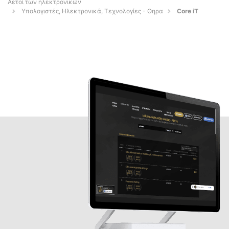
Αετοί των ηλεκτρονικών
Υπολογιστές, Ηλεκτρονικά, Τεχνολογίες - Θηρα
Core iT