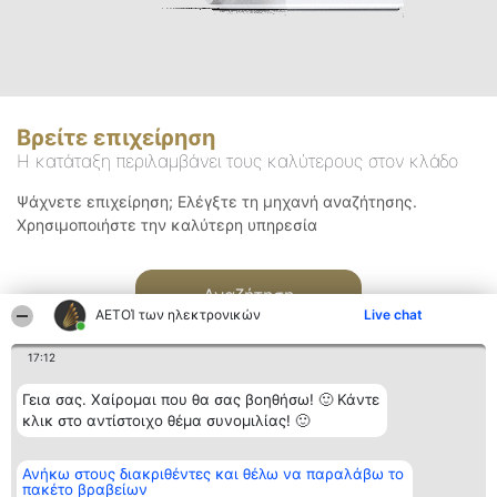
Βρείτε επιχείρηση
Η κατάταξη περιλαμβάνει τους καλύτερους στον κλάδο
Ψάχνετε επιχείρηση; Ελέγξτε τη μηχανή αναζήτησης.
Χρησιμοποιήστε την καλύτερη υπηρεσία
Αναζήτηση
ΑΕΤΟΊ των ηλεκτρονικών
Live chat
17:12
Γεια σας. Χαίρομαι που θα σας βοηθήσω! 🙂 Κάντε
κλικ στο αντίστοιχο θέμα συνομιλίας! 🙂
Διοργανωτής της
Κατάταξη
Επικοινωνία
Ανήκω στους διακριθέντες και θέλω να παραλάβω το
κατάταξης
Διακριθέντες
Επικοινωνία
πακέτο βραβείων
BEAUTIFUL COMPANY
Λίστα όλων