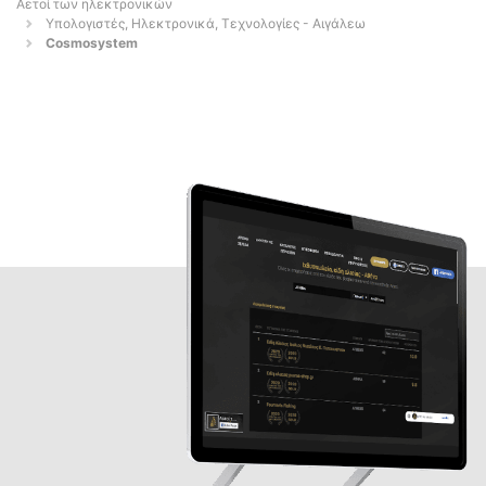
Αετοί των ηλεκτρονικών
Υπολογιστές, Ηλεκτρονικά, Τεχνολογίες - Αιγάλεω
Cosmosystem