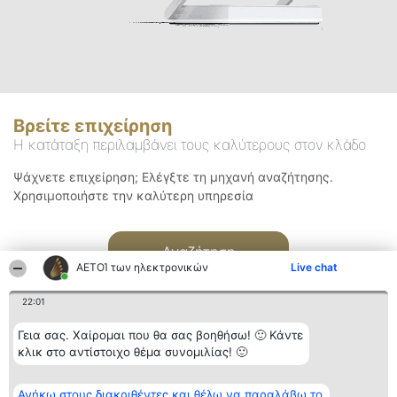
Βρείτε επιχείρηση
Η κατάταξη περιλαμβάνει τους καλύτερους στον κλάδο
Ψάχνετε επιχείρηση; Ελέγξτε τη μηχανή αναζήτησης.
Χρησιμοποιήστε την καλύτερη υπηρεσία
Αναζήτηση
ΑΕΤΟΊ των ηλεκτρονικών
Live chat
22:01
Γεια σας. Χαίρομαι που θα σας βοηθήσω! 🙂 Κάντε
κλικ στο αντίστοιχο θέμα συνομιλίας! 🙂
Διοργανωτής της
Κατάταξη
Επικοινωνία
Ανήκω στους διακριθέντες και θέλω να παραλάβω το
κατάταξης
Διακριθέντες
Επικοινωνία