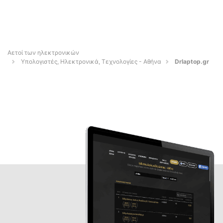
Αετοί των ηλεκτρονικών
Υπολογιστές, Ηλεκτρονικά, Τεχνολογίες - Αθήνα
Drlaptop.gr