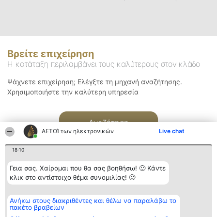
Βρείτε επιχείρηση
Η κατάταξη περιλαμβάνει τους καλύτερους στον κλάδο
Ψάχνετε επιχείρηση; Ελέγξτε τη μηχανή αναζήτησης.
Χρησιμοποιήστε την καλύτερη υπηρεσία
Αναζήτηση
ΑΕΤΟΊ των ηλεκτρονικών
Live chat
18:10
Γεια σας. Χαίρομαι που θα σας βοηθήσω! 🙂 Κάντε
κλικ στο αντίστοιχο θέμα συνομιλίας! 🙂
Διοργανωτής της
Κατάταξη
Επικοινωνία
Ανήκω στους διακριθέντες και θέλω να παραλάβω το
κατάταξης
Διακριθέντες
Επικοινωνία
πακέτο βραβείων
BEAUTIFUL COMPANY
Λίστα όλων
Μονοπρόσωπη ΙΚΕ
των