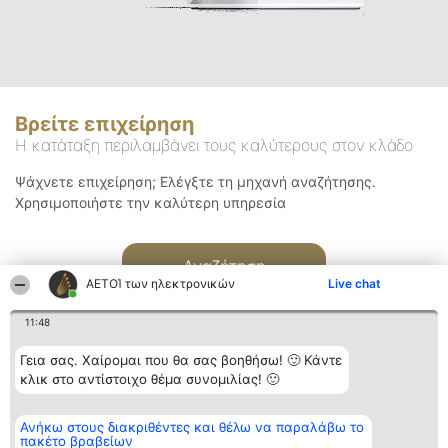
Βρείτε επιχείρηση
Η κατάταξη περιλαμβάνει τους καλύτερους στον κλάδο
Ψάχνετε επιχείρηση; Ελέγξτε τη μηχανή αναζήτησης.
Χρησιμοποιήστε την καλύτερη υπηρεσία
Αναζήτηση
ΑΕΤΟΊ των ηλεκτρονικών
Live chat
11:48
Γεια σας. Χαίρομαι που θα σας βοηθήσω! 🙂 Κάντε
κλικ στο αντίστοιχο θέμα συνομιλίας! 🙂
Διοργανωτής της
Κατάταξη
Επικοινωνία
Ανήκω στους διακριθέντες και θέλω να παραλάβω το
κατάταξης
Διακριθέντες
Επικοινωνία
πακέτο βραβείων
BEAUTIFUL COMPANY
Λίστα όλων