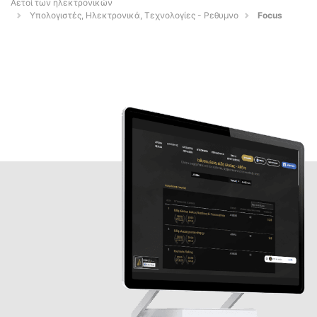
Αετοί των ηλεκτρονικών
Υπολογιστές, Ηλεκτρονικά, Τεχνολογίες - Ρεθυμνο
Focus