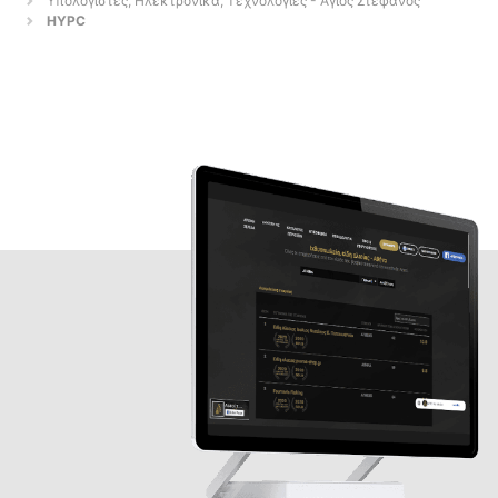
Υπολογιστές, Ηλεκτρονικά, Τεχνολογίες - Άγιος Στέφανος
HYPC