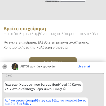
Βρείτε επιχείρηση
Η κατάταξη περιλαμβάνει τους καλύτερους στον κλάδο
Ψάχνετε επιχείρηση; Ελέγξτε τη μηχανή αναζήτησης.
Χρησιμοποιήστε την καλύτερη υπηρεσία
Αναζήτηση
ΑΕΤΟΊ των ηλεκτρονικών
Live chat
23:00
Γεια σας. Χαίρομαι που θα σας βοηθήσω! 🙂 Κάντε
κλικ στο αντίστοιχο θέμα συνομιλίας! 🙂
Διοργανωτής της
Κατάταξη
Επικοινωνία
Ανήκω στους διακριθέντες και θέλω να παραλάβω το
κατάταξης
Διακριθέντες
Επικοινωνία
πακέτο βραβείων
BEAUTIFUL COMPANY
Λίστα όλων