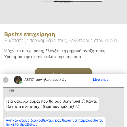
Βρείτε επιχείρηση
Η κατάταξη περιλαμβάνει τους καλύτερους στον κλάδο
Ψάχνετε επιχείρηση; Ελέγξτε τη μηχανή αναζήτησης.
Χρησιμοποιήστε την καλύτερη υπηρεσία
Αναζήτηση
ΑΕΤΟΊ των ηλεκτρονικών
Live chat
11:19
Γεια σας. Χαίρομαι που θα σας βοηθήσω! 🙂 Κάντε
κλικ στο αντίστοιχο θέμα συνομιλίας! 🙂
Διοργανωτής της
Κατάταξη
Επικοινωνία
Ανήκω στους διακριθέντες και θέλω να παραλάβω το
κατάταξης
Διακριθέντες
Επικοινωνία
πακέτο βραβείων
BEAUTIFUL COMPANY
Λίστα όλων