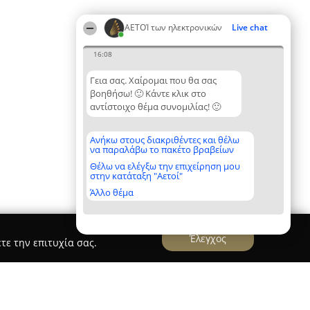
ΑΕΤΟΊ των ηλεκτρονικών
Live chat
16:08
Γεια σας. Χαίρομαι που θα σας
βοηθήσω! 🙂 Κάντε κλικ στο
αντίστοιχο θέμα συνομιλίας! 🙂
Ανήκω στους διακριθέντες και θέλω
να παραλάβω το πακέτο βραβείων
Θέλω να ελέγξω την επιχείρηση μου
στην κατάταξη "Αετοί"
Άλλο θέμα
Έλεγχος
τε την επιτυχία σας.