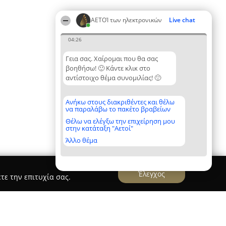
ΑΕΤΟΊ των ηλεκτρονικών
Live chat
04:26
Γεια σας. Χαίρομαι που θα σας
βοηθήσω! 🙂 Κάντε κλικ στο
αντίστοιχο θέμα συνομιλίας! 🙂
Ανήκω στους διακριθέντες και θέλω
να παραλάβω το πακέτο βραβείων
Θέλω να ελέγξω την επιχείρηση μου
στην κατάταξη "Αετοί"
Άλλο θέμα
Έλεγχος
τε την επιτυχία σας.